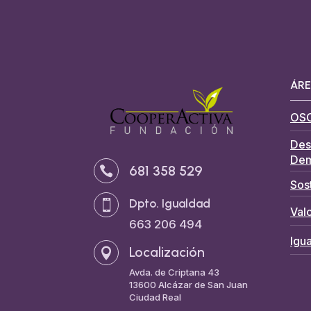
ÁRE
OS
Des
Dem
681 358 529

Sos
Dpto. Igualdad

Valo
663 206 494
Igu
Localización

Avda. de Criptana 43
13600 Alcázar de San Juan
Ciudad Real