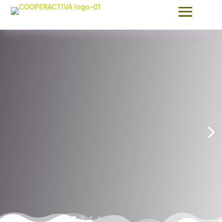
Desarrollo
Rural y Reto
Demográfico
Trabajamos de la mano del
cooperativismo agroalimentario
de la región para avanzar en la
visión de un modelo de
negocio cada vez más
vertebrado, más diversificado y
con más visión territorial.
Más Información