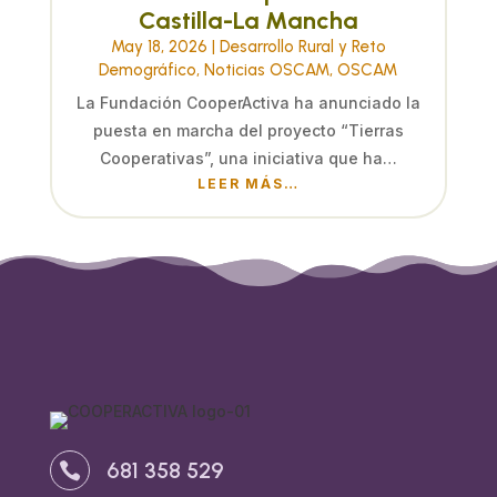
Castilla-La Mancha
May 18, 2026
|
Desarrollo Rural y Reto
Demográfico
,
Noticias OSCAM
,
OSCAM
La Fundación CooperActiva ha anunciado la
puesta en marcha del proyecto “Tierras
Cooperativas”, una iniciativa que ha…
LEER MÁS…
681 358 529
