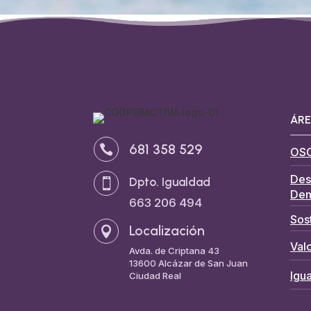
ÁRE
681 358 529

OS
Des
Dpto. Igualdad

Dem
663 206 494
Sos
Localización

Valo
Avda. de Criptana 43
13600 Alcázar de San Juan
Igu
Ciudad Real