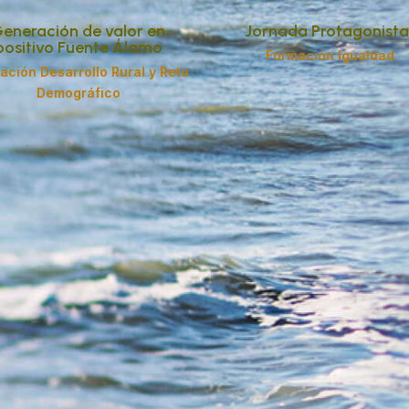
eneración de valor en
Jornada Protagonista
positivo Fuente Álamo
Formación Igualdad
ación Desarrollo Rural y Reto
Demográfico