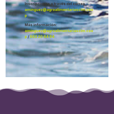
Inscripciones a través del correo
aminguez@agroalimentariasclm.coo
p
Más información:
aminguez@agroalimentariasclm.coo
p
/
663 20 64 94