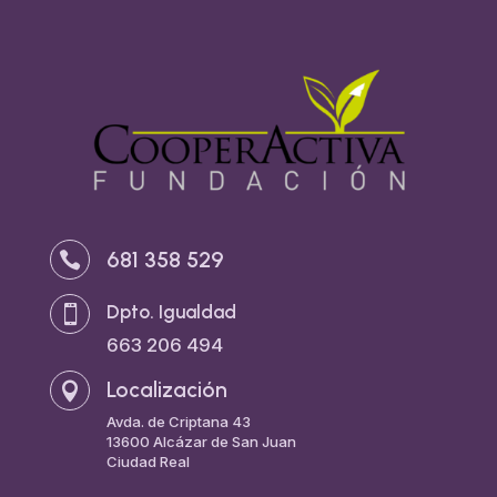
681 358 529

Dpto. Igualdad

663 206 494
Localización

Avda. de Criptana 43
13600 Alcázar de San Juan
Ciudad Real