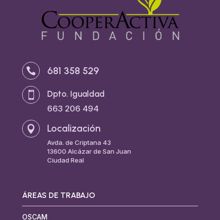
681 358 529

Dpto. Igualdad

663 206 494
Localización

Avda. de Criptana 43
13600 Alcázar de San Juan
Ciudad Real
ÁREAS DE TRABAJO
OSCAM