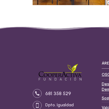
ÁRE
OS
Des
Dem
681 358 529

Sos
Dpto. Igualdad

Valo