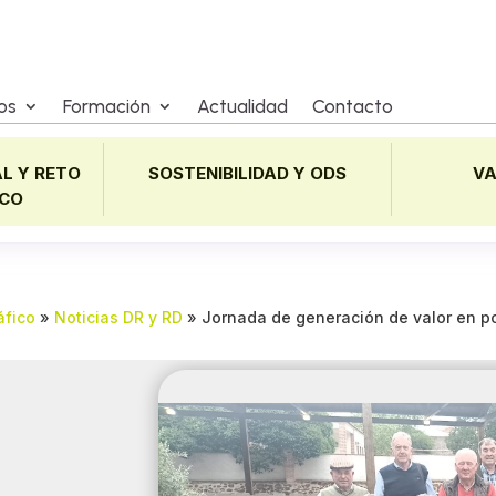
os
Formación
Actualidad
Contacto
L Y RETO
SOSTENIBILIDAD Y ODS
VA
CO
áfico
»
Noticias DR y RD
»
Jornada de generación de valor en po