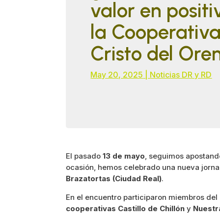
valor en positi
la Cooperativ
Cristo del Ore
May 20, 2025
|
Noticias DR y RD
El pasado
13 de mayo
, seguimos apostand
ocasión, hemos celebrado una nueva jorn
Brazatortas (Ciudad Real)
.
En el encuentro participaron miembros del
cooperativas Castillo de Chillón
y
Nuestr