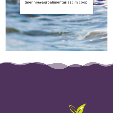
tmerino@agroalimentariasclm.coop