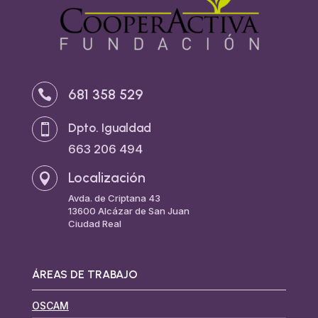
681 358 529

Dpto. Igualdad

663 206 494
Localización

Avda. de Criptana 43
13600 Alcázar de San Juan
Ciudad Real
ÁREAS DE TRABAJO
OSCAM