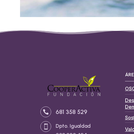
ÁRE
OS
Des
Dem
681 358 529

Sos
Dpto. Igualdad

Valo