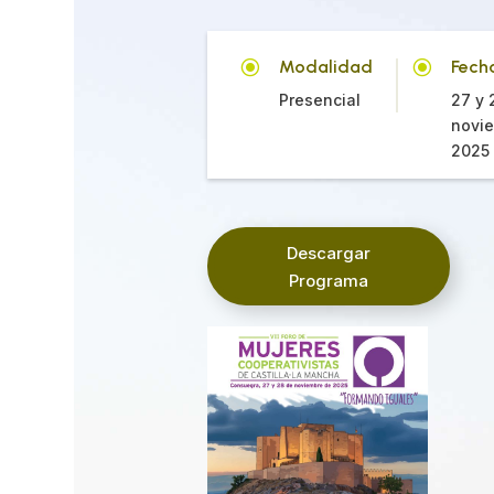
\
\
Modalidad
Fech
Presencial
27 y 
novi
2025
Descargar
Programa