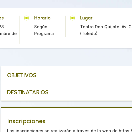
\
\
as
Horario
Lugar
28
Según
Teatro Don Quijote. Av. C
embre de
Programa
(Toledo)
OBJETIVOS
DESTINATARIOS
Inscripciones
Las inscripciones se realizarán a través de la web de https