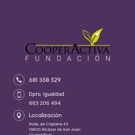
681 358 529

Dpto. Igualdad

663 206 494
Localización

Avda. de Criptana 43
13600 Alcázar de San Juan
Ciudad Real